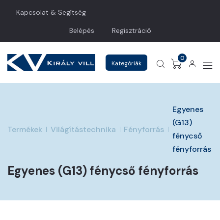
Kapcsolat & Segítség
Belépés
Regisztráció
0
Kategóriák
Egyenes
(G13)
Termékek
Világítástechnika
Fényforrás
fénycső
fényforrás
Egyenes (G13) fénycső fényforrás