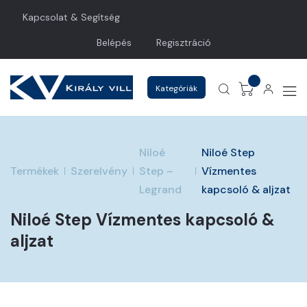
Kapcsolat & Segítség
Belépés
Regisztráció
Kategóriák
Niloé
Niloé Step
Termékek
Szerelvény
Step –
Vízmentes
Legrand
kapcsoló & aljzat
Niloé Step Vízmentes kapcsoló &
aljzat