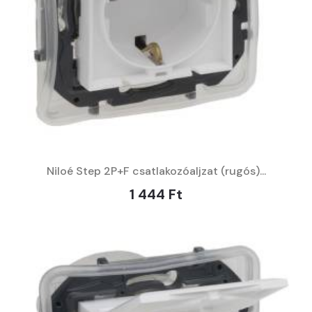
Niloé Step 2P+F csatlakozóaljzat (rugós)...
1 444 Ft