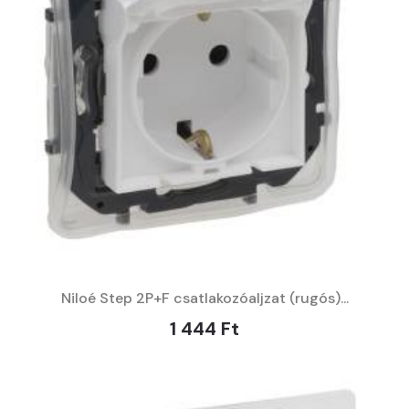
Niloé Step 2P+F csatlakozóaljzat (rugós)...
1 444 Ft