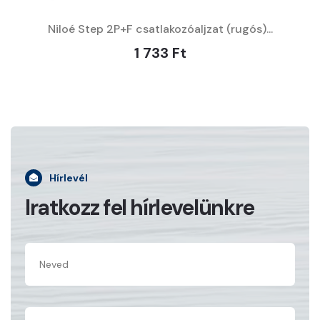
Niloé Step 2P+F csatlakozóaljzat (rugós)...
1 733 Ft
Hírlevél
Iratkozz fel hírlevelünkre