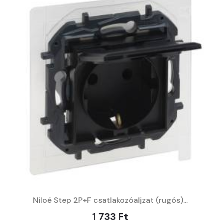
Niloé Step 2P+F csatlakozóaljzat (rugós)...
1 733 Ft