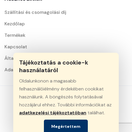
Szállítási és csomagolási díj
Kezdőlap
Termékek
Kapcsolat
Általános szerződési feltételek
Tájékoztatás a cookie-k
használatáról
Adatkezelési nyilatkozat
Oldalunkonon a magasabb
felhasználóiélmény érdekében cookikat
használunk. A böngészés folytatásával
hozzájárul ehhez. További információkat az
© 2026 Minden jog fenntartva. Király-Vill Kft.
adatkezelési tájékoztatóban
találhat.
Webfejlesztés: CreativeDigital
Az oldalon feltüntett árak bruttó árak és az ÁFA-t
Megértettem
tartalmazzák.