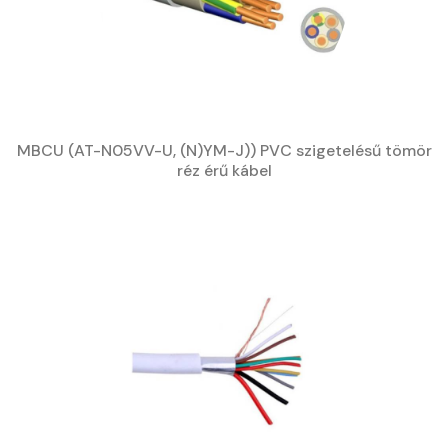
MBCU (AT-N05VV-U, (N)YM-J)) PVC szigetelésű tömör
réz érű kábel