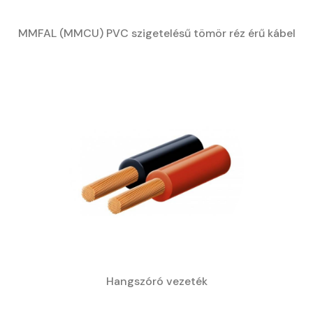
MMFAL (MMCU) PVC szigetelésű tömör réz érű kábel
Hangszóró vezeték