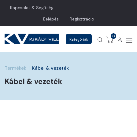
Kapcsolat & Segítség
Belépés
Regisztráció
0
Kategóriák
Termékek
Kábel & vezeték
Kábel & vezeték