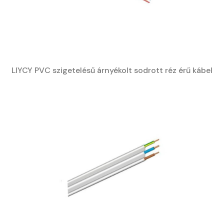
LIYCY PVC szigetelésű árnyékolt sodrott réz érű kábel