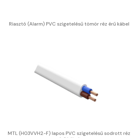
Riasztó (Alarm) PVC szigetelésű tömör réz érű kábel
MTL (H03VVH2-F) lapos PVC szigetelésű sodrott réz