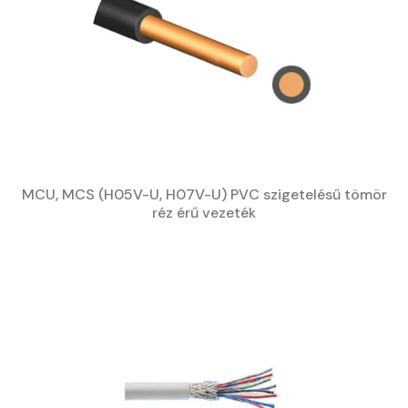
MCU, MCS (H05V-U, H07V-U) PVC szigetelésű tömör
réz érű vezeték