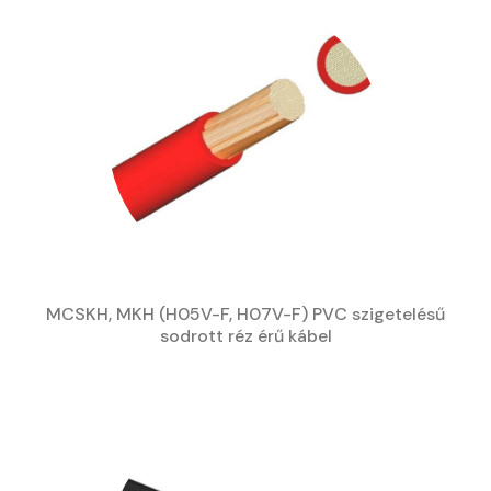
MCSKH, MKH (H05V-F, H07V-F) PVC szigetelésű
sodrott réz érű kábel