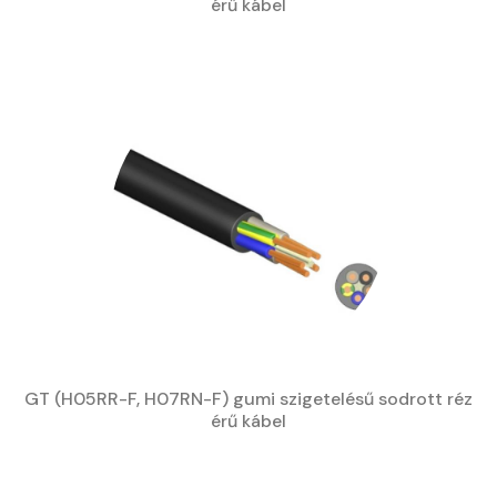
érű kábel
GT (H05RR-F, H07RN-F) gumi szigetelésű sodrott réz
érű kábel