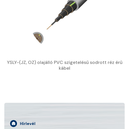
YSLY-(JZ, OZ) olajálló PVC szigetelésű sodrott réz érű
kábel
Hírlevél