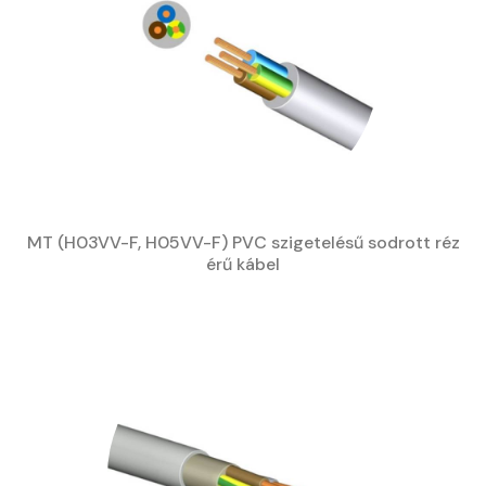
MT (H03VV-F, H05VV-F) PVC szigetelésű sodrott réz
érű kábel