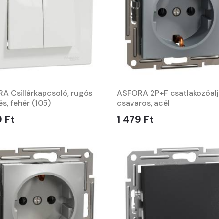
A Csillárkapcsoló, rugós
ASFORA 2P+F csatlakozóalj
s, fehér (105)
csavaros, acél
9 Ft
1 479 Ft