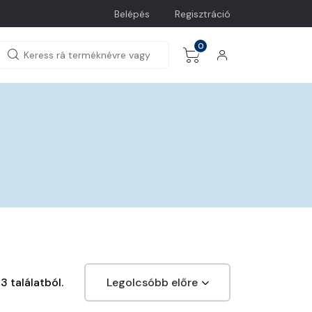
Belépés
Regisztráció
0
3 találatból.