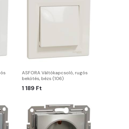
gós
ASFORA Váltókapcsoló, rugós
bekötés, bézs (106)
1 189 Ft