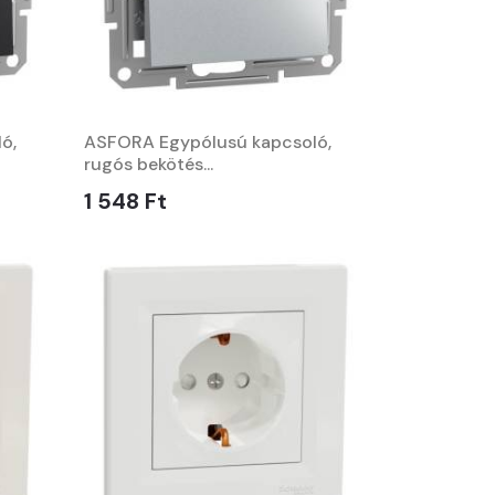
ó,
ASFORA Egypólusú kapcsoló,
rugós bekötés...
1 548 Ft