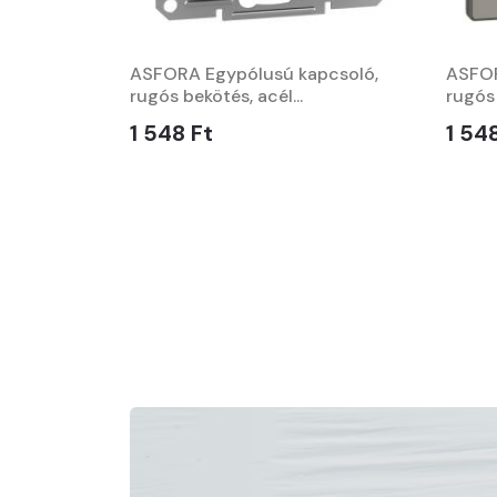
ASFORA Egypólusú kapcsoló,
ASFOR
rugós bekötés, acél...
rugós 
1 548 Ft
1 54