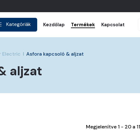
Kategóriák
Kezdőlap
Termékek
Kapcsolat
 Electric
Asfora kapcsoló & aljzat
 aljzat
Megjelenítve 1 - 20 a 11