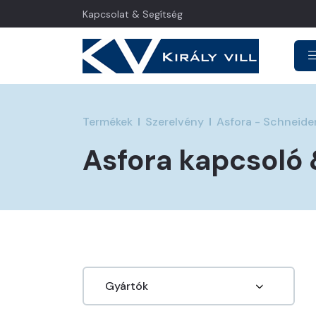
Kapcsolat & Segítség
Termékek
Szerelvény
Asfora - Schneider
Asfora kapcsoló &