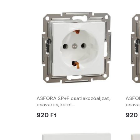
ASFORA 2P+F csatlakozóaljzat,
ASFOR
csavaros, keret...
csavar
920 Ft
920 