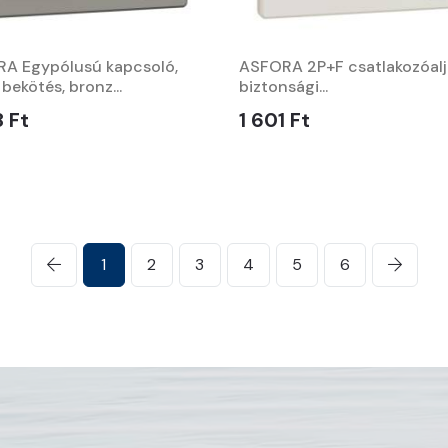
A Egypólusú kapcsoló,
ASFORA 2P+F csatlakozóalj
bekötés, bronz...
biztonsági...
8 Ft
1 601 Ft
1
2
3
4
5
6