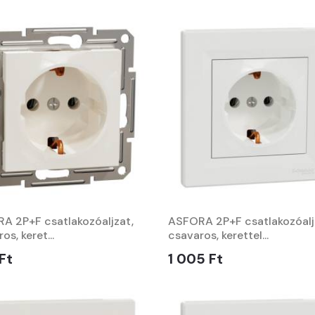
A 2P+F csatlakozóaljzat,
ASFORA 2P+F csatlakozóalj
os, keret...
csavaros, kerettel...
Ft
1 005 Ft