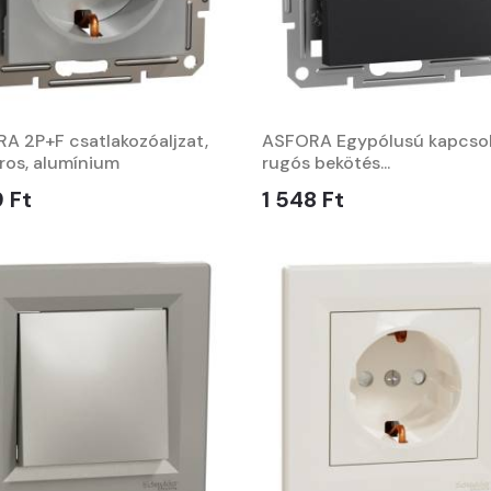
A 2P+F csatlakozóaljzat,
ASFORA Egypólusú kapcsol
ros, alumínium
rugós bekötés...
9 Ft
1 548 Ft