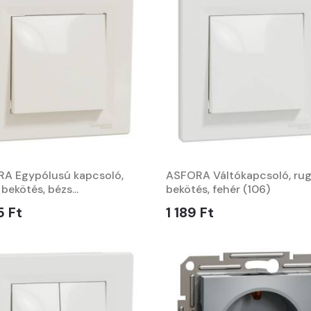
A Egypólusú kapcsoló,
ASFORA Váltókapcsoló, ru
bekötés, bézs...
bekötés, fehér (106)
5 Ft
1 189 Ft