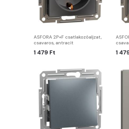
ASFORA 2P+F csatlakozóaljzat,
ASFOR
csavaros, antracit
csava
1 479 Ft
1 47