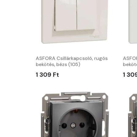
ASFORA Csillárkapcsoló, rugós
ASFOR
bekötés, bézs (105)
beköté
1 309 Ft
1 30