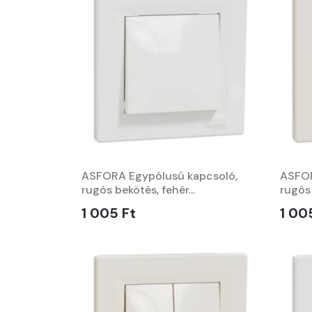
ASFORA Egypólusú kapcsoló,
ASFOR
rugós bekötés, fehér...
rugós 
1 005 Ft
1 00