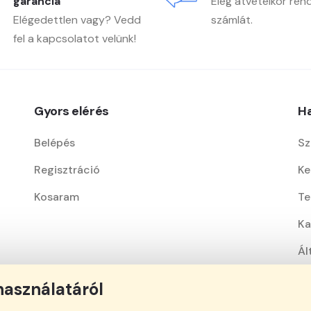
garancia
Elég átvételkor ren
Elégedettlen vagy? Vedd
számlát.
fel a kapcsolatot velünk!
Gyors elérés
Ha
Belépés
Sz
Regisztráció
Ke
Kosaram
Te
Ka
Ál
Ad
használatáról