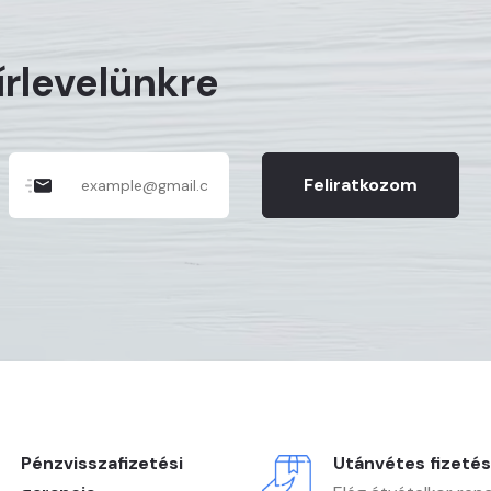
hírlevelünkre
Feliratkozom
Pénzvisszafizetési
Utánvétes fizetés