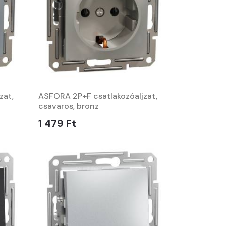
zat,
ASFORA 2P+F csatlakozóaljzat,
csavaros, bronz
1 479 Ft