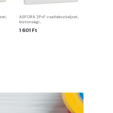
zat,
ASFORA 2P+F csatlakozóaljzat,
biztonsági...
1 601 Ft