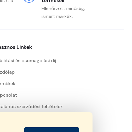
dezni a
termékek
Ellenőrzött minőség,
ismert márkák.
sznos Linkek
állítási és csomagolási díj
zdőlap
rmékek
pcsolat
talános szerződési feltételek
atkezelési nyilatkozat