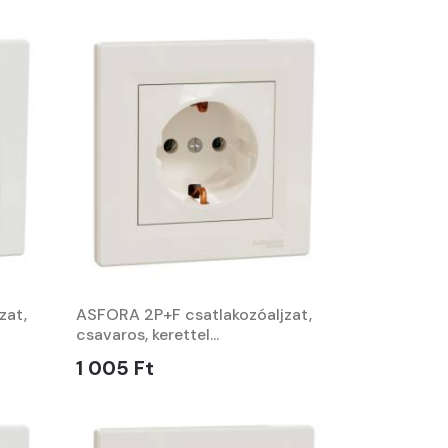
zat,
ASFORA 2P+F csatlakozóaljzat,
csavaros, kerettel...
1 005 Ft