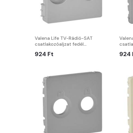
Valena Life TV-Rádió-SAT
Valen
csatlakozóaljzat fedél...
csatla
924 Ft
924 