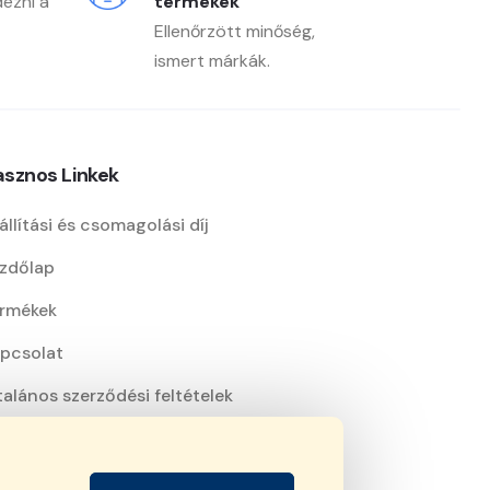
dezni a
termékek
Ellenőrzött minőség,
ismert márkák.
sznos Linkek
állítási és csomagolási díj
zdőlap
rmékek
pcsolat
talános szerződési feltételek
atkezelési nyilatkozat