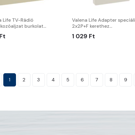
a Life TV-Rádió
Valena Life Adapter speciál
kozóaljzat burkolat...
2x2P+F kerethez...
Ft
1 029 Ft
1
2
3
4
5
6
7
8
9