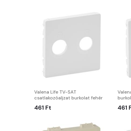
Valena Life TV-SAT
Valena
csatlakozóaljzat burkolat fehér
burkol
461 Ft
461 