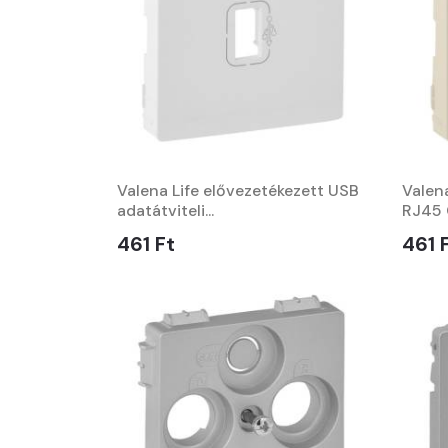
Valena Life elővezetékezett USB
Valena
adatátviteli...
RJ45 C
461 Ft
461 