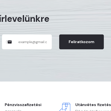
hírlevelünkre
Feliratkozom
Pénzvisszafizetési
Utánvétes fizetés