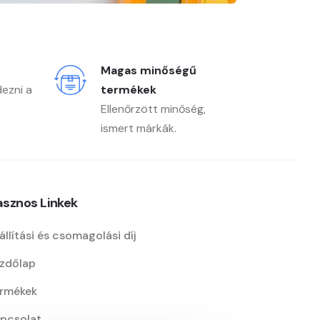
Magas minőségű
dezni a
termékek
Ellenőrzött minőség,
ismert márkák.
sznos Linkek
állítási és csomagolási díj
zdőlap
rmékek
pcsolat