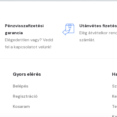
Pénzvisszafizetési
Utánvétes fizetés
garancia
Elég átvételkor ren
Elégedettlen vagy? Vedd
számlát.
fel a kapcsolatot velünk!
Gyors elérés
Ha
Belépés
Sz
Regisztráció
Ke
Kosaram
Te
Ka