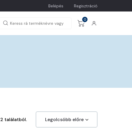
Belépés
Regisztráció
0
2 találatból.