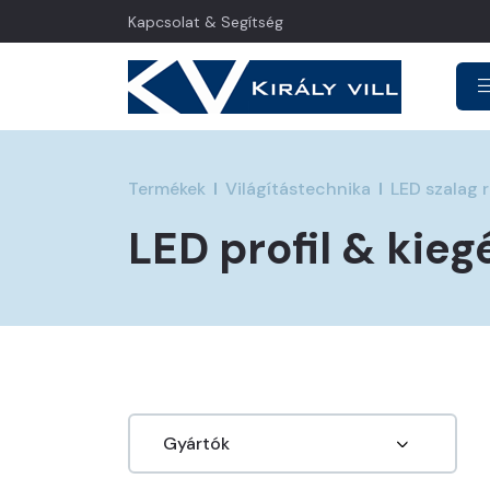
Kapcsolat & Segítség
Termékek
Világítástechnika
LED szalag 
LED profil & kieg