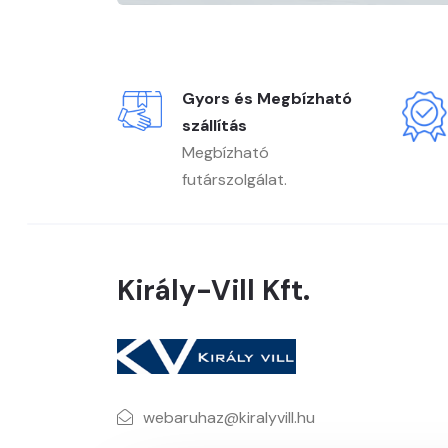
Gyors és Megbízható
szállítás
Megbízható
futárszolgálat.
Király-Vill Kft.
webaruhaz@kiralyvill.hu