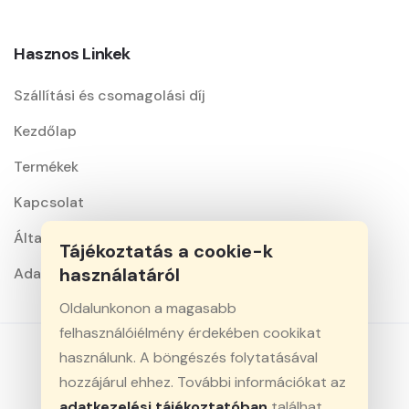
Hasznos Linkek
Szállítási és csomagolási díj
Kezdőlap
Termékek
Kapcsolat
Általános szerződési feltételek
Tájékoztatás a cookie-k
használatáról
Adatkezelési nyilatkozat
Oldalunkonon a magasabb
felhasználóiélmény érdekében cookikat
használunk. A böngészés folytatásával
hozzájárul ehhez. További információkat az
© 2026 Minden jog fenntartva. Király-Vill Kft.
adatkezelési tájékoztatóban
találhat.
Webfejlesztés: CreativeDigital