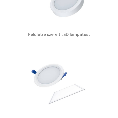
Felületre szerelt LED lámpatest