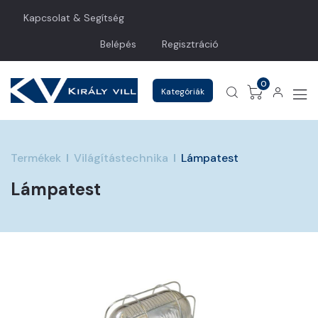
Kapcsolat & Segítség
Belépés
Regisztráció
0
Kategóriák
Termékek
Világítástechnika
Lámpatest
Lámpatest