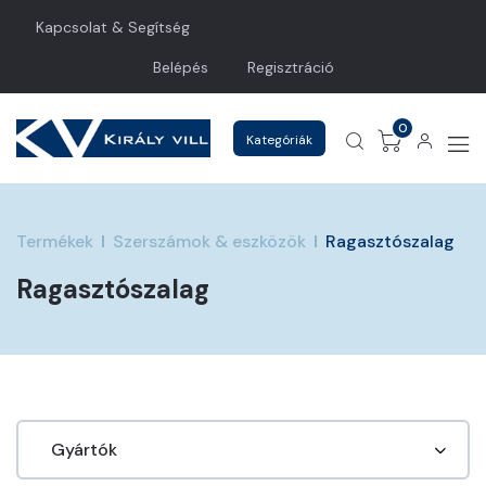
Kapcsolat & Segítség
Belépés
Regisztráció
0
Kategóriák
Termékek
Szerszámok & eszközök
Ragasztószalag
Ragasztószalag