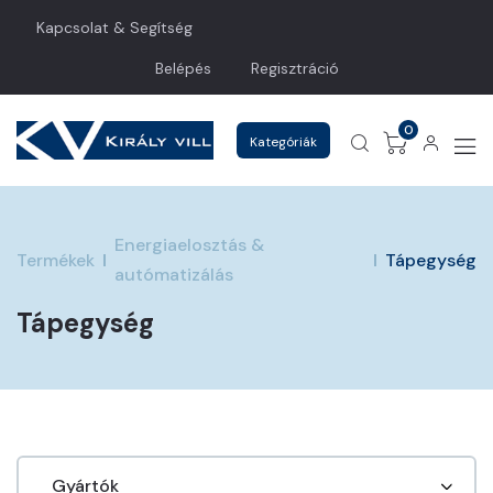
Kapcsolat & Segítség
Belépés
Regisztráció
0
Kategóriák
Energiaelosztás &
Termékek
Tápegység
autómatizálás
Tápegység