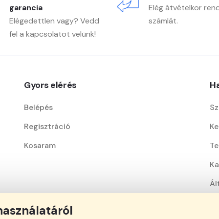
garancia
Elég átvételkor ren
Elégedettlen vagy? Vedd
számlát.
fel a kapcsolatot velünk!
Gyors elérés
Ha
Belépés
Sz
Regisztráció
Ke
Kosaram
Te
Ka
Ál
Ad
használatáról