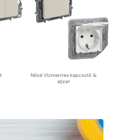
t
Niloé Vízmentes kapcsoló &
aljzat