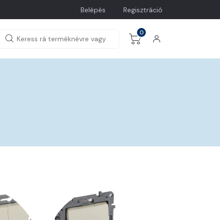
Belépés
Regisztráció
0