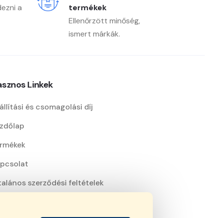
dezni a
termékek
Ellenőrzött minőség,
ismert márkák.
sznos Linkek
állítási és csomagolási díj
zdőlap
rmékek
pcsolat
talános szerződési feltételek
atkezelési nyilatkozat