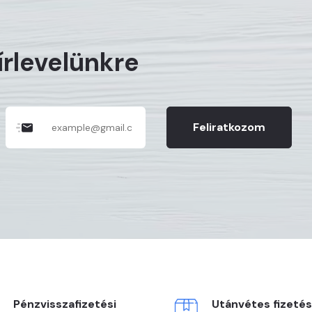
hírlevelünkre
Feliratkozom
Pénzvisszafizetési
Utánvétes fizetés