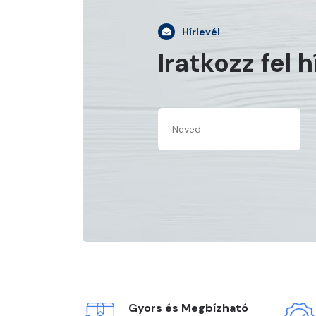
Hírlevél
Iratkozz fel 
Gyors és Megbízható