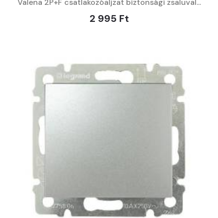
Valena 2P+F csatlakozóaljzat biztonsági zsaluval...
2 995 Ft