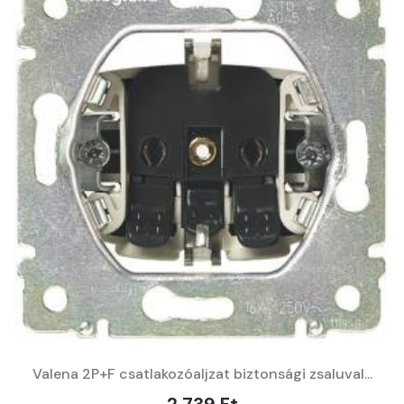
Valena 2P+F csatlakozóaljzat biztonsági zsaluval...