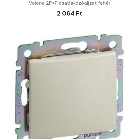
Valena 2P+F csatlakozóaljzat fehér
2 064 Ft