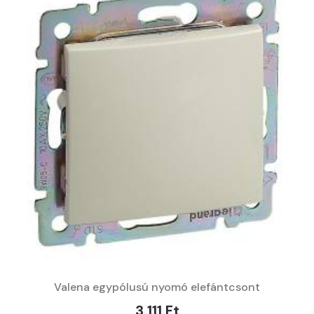
Valena egypólusú nyomó elefántcsont
3 111 Ft