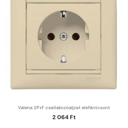
Valena 2P+F csatlakozóaljzat elefántcsont
2 064 Ft