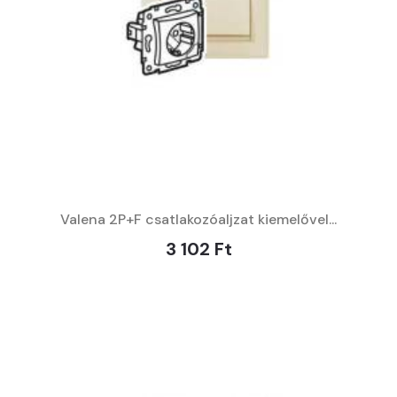
Valena 2P+F csatlakozóaljzat kiemelővel...
3 102 Ft