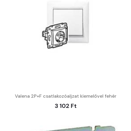
Valena 2P+F csatlakozóaljzat kiemelővel fehér
3 102 Ft