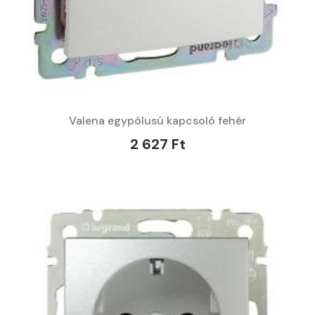
Valena egypólusú kapcsoló fehér
2 627 Ft