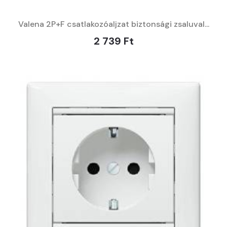
Valena 2P+F csatlakozóaljzat biztonsági zsaluval...
2 739 Ft