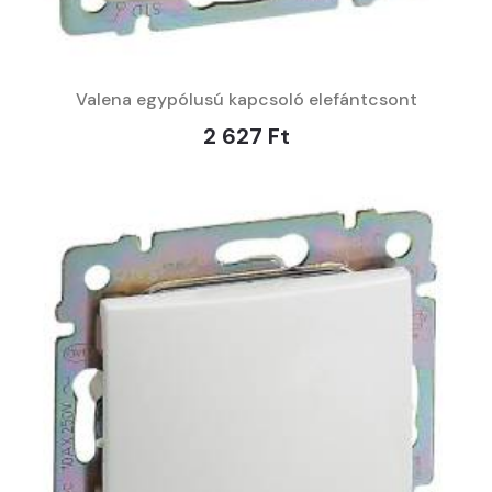
Valena egypólusú kapcsoló elefántcsont
2 627 Ft