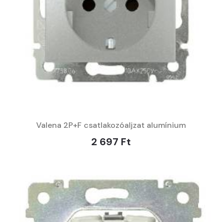
Valena 2P+F csatlakozóaljzat alumínium
2 697 Ft