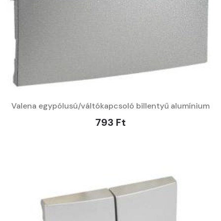
Valena egypólusú/váltókapcsoló billentyű alumínium
793 Ft