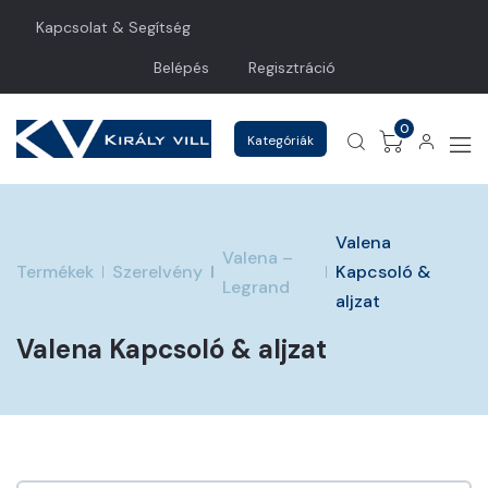
Kapcsolat & Segítség
Belépés
Regisztráció
0
Kategóriák
Valena
Valena –
Termékek
Szerelvény
Kapcsoló &
Legrand
aljzat
Valena Kapcsoló & aljzat