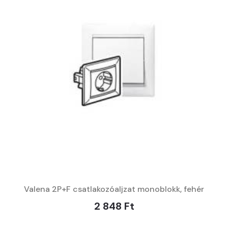
Valena 2P+F csatlakozóaljzat monoblokk, fehér
2 848 Ft