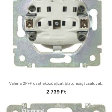
Valena 2P+F csatlakozóaljzat biztonsági zsaluval...
2 739 Ft