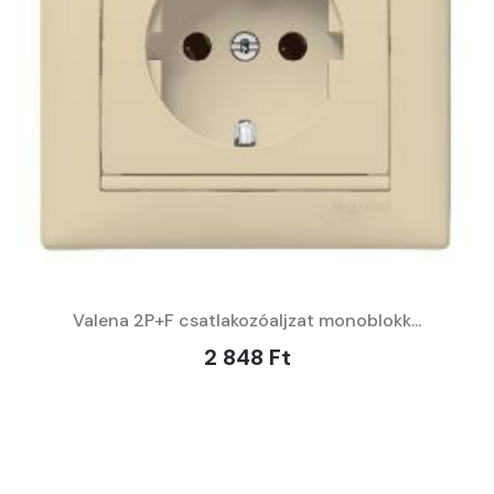
Valena 2P+F csatlakozóaljzat monoblokk...
2 848 Ft