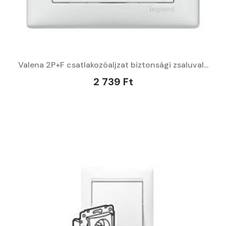
Valena 2P+F csatlakozóaljzat biztonsági zsaluval...
2 739 Ft