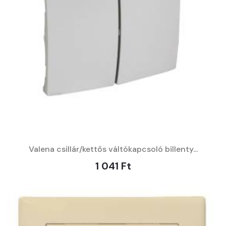
Valena csillár/kettős váltókapcsoló billenty...
1 041 Ft