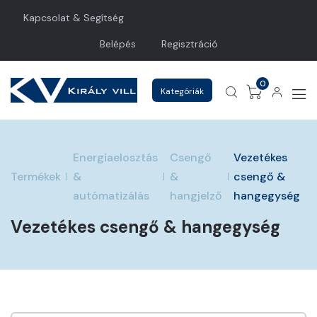
Kapcsolat & Segítség
Belépés
Regisztráció
0
Kategóriák
Energiaelosztás
Csengő
Vezetékes
Termékek
&
&
csengő &
autómatizálás
hangjelző
hangegység
Vezetékes csengő & hangegység