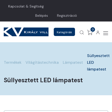
Kapcsolat & Segítség
Belépés
Regisztráció
0
Kategóriák
Süllyesztett
Termékek
Világítástechnika
Lámpatest
LED
lámpatest
Süllyesztett LED lámpatest