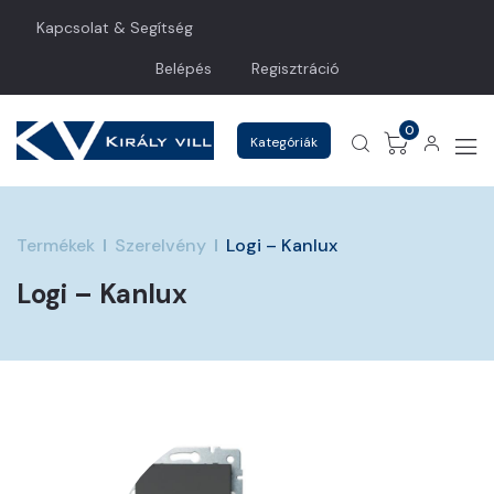
Kapcsolat & Segítség
Belépés
Regisztráció
0
Kategóriák
Termékek
Szerelvény
Logi – Kanlux
Logi – Kanlux