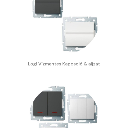
Logi Vízmentes Kapcsoló & aljzat