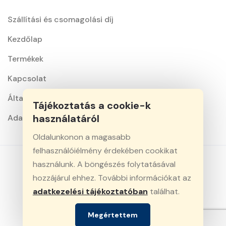
Szállítási és csomagolási díj
Kezdőlap
Termékek
Kapcsolat
Általános szerződési feltételek
Tájékoztatás a cookie-k
használatáról
Adatkezelési nyilatkozat
Oldalunkonon a magasabb
felhasználóiélmény érdekében cookikat
használunk. A böngészés folytatásával
hozzájárul ehhez. További információkat az
© 2026 Minden jog fenntartva. Király-Vill Kft.
adatkezelési tájékoztatóban
találhat.
Webfejlesztés: CreativeDigital
Az oldalon feltüntett árak bruttó árak és az ÁFA-t
Megértettem
tartalmazzák.