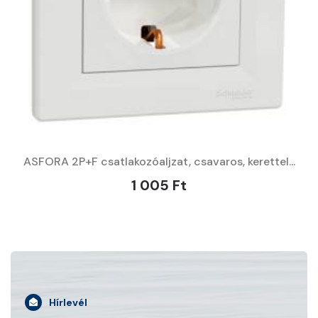
ASFORA 2P+F csatlakozóaljzat, csavaros, kerettel...
1 005 Ft
Hírlevél