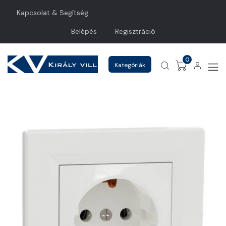
Kapcsolat & Segítség
Belépés
Regisztráció
0
Kategóriák