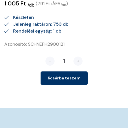
1 005 Ft
(791 Ft+ÁFA
)
/db
/db
Készleten
Jelenleg raktáron: 753 db
Rendelési egység: 1 db
Azonosító: SCHNEPH2900121
-
+
Kosárba teszem