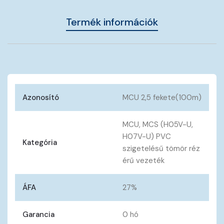
Termék információk
Azonosító
MCU 2,5 fekete(100m)
MCU, MCS (H05V-U,
H07V-U) PVC
Kategória
szigetelésű tömör réz
érű vezeték
ÁFA
27%
Garancia
0 hó