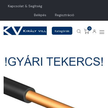
Kapcsolat & Segítség
Belépés
Regisztráció
0
Kategóriák