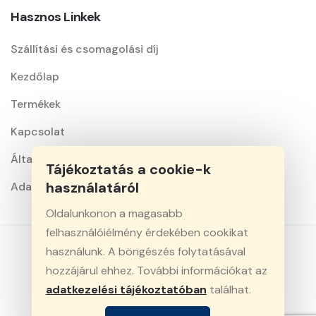
Hasznos Linkek
Szállítási és csomagolási díj
Kezdőlap
Termékek
Kapcsolat
Általános szerződési feltételek
Tájékoztatás a cookie-k
használatáról
Adatkezelési nyilatkozat
Oldalunkonon a magasabb
felhasználóiélmény érdekében cookikat
használunk. A böngészés folytatásával
hozzájárul ehhez. További információkat az
© 2026 Minden jog fenntartva. Király-Vill Kft.
adatkezelési tájékoztatóban
találhat.
Webfejlesztés: CreativeDigital
Az oldalon feltüntett árak bruttó árak és az ÁFA-t