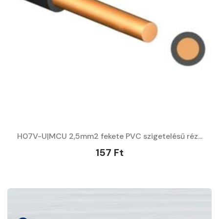
H07V-U|MCU 2,5mm2 fekete PVC szigetelésű réz...
157 Ft