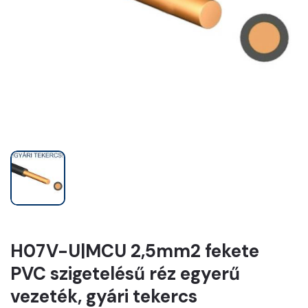
H07V-U|MCU 2,5mm2 fekete
PVC szigetelésű réz egyerű
vezeték, gyári tekercs